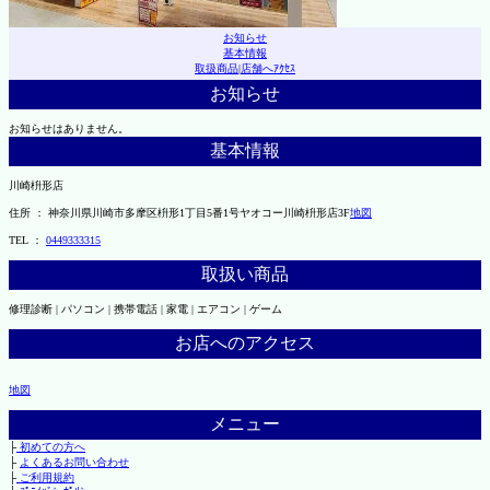
お知らせ
基本情報
取扱商品
|
店舗へｱｸｾｽ
お知らせ
お知らせはありません。
基本情報
川崎枡形店
住所 ： 神奈川県川崎市多摩区枡形1丁目5番1号ヤオコー川崎枡形店3F
地図
TEL ：
0449333315
取扱い商品
修理診断 | パソコン | 携帯電話 | 家電 | エアコン | ゲーム
お店へのアクセス
地図
メニュー
├
初めての方へ
├
よくあるお問い合わせ
├
ご利用規約