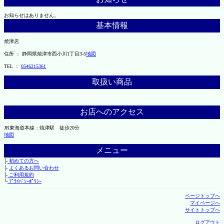
お知らせはありません。
基本情報
焼津店
住所 ： 静岡県焼津市西小川1丁目3-5
地図
TEL ：
0546215361
取扱い商品
お店へのアクセス
JR東海道本線：焼津駅 徒歩20分
地図
メニュー
├
初めての方へ
├
よくあるお問い合わせ
├
ご利用規約
└
ﾌﾟﾗｲﾊﾞｼｰﾎﾟﾘｼｰ
ページトップへ
マイページへ
サイトトップへ
ログアウト