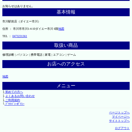
お知らせはありません。
基本情報
市川駅前店（ダイエー市川）
住所 ： 市川市市川1-4-10ダイエー市川 6階
地図
TEL ：
0473231361
取扱い商品
修理診断 | パソコン | 携帯電話 | 家電 | エアコン | ゲーム
お店へのアクセス
地図
メニュー
├
初めての方へ
├
よくあるお問い合わせ
├
ご利用規約
└
ﾌﾟﾗｲﾊﾞｼｰﾎﾟﾘｼｰ
ページトップへ
マイページへ
サイトトップへ
ログアウト