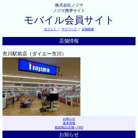
株式会社ノジマ
ノジマ携帯サイト
モバイル会員サイト
ポイント
｜
マイページ
｜
店舗検索
店舗情報
市川駅前店（ダイエー市川）
お知らせ
基本情報
取扱商品
|
店舗へｱｸｾｽ
お知らせ