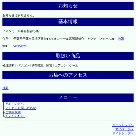
お知らせ
お知らせはありません。
基本情報
イオンモール幕張新都心店
住所 ： 千葉県千葉市美浜区豊砂1-6イオンモール幕張新都心 アクティブモール2F
地図
TEL ：
0433503701
取扱い商品
修理診断 | パソコン | 携帯電話 | 家電 | エアコン | ゲーム
お店へのアクセス
地図
メニュー
├
初めての方へ
├
よくあるお問い合わせ
├
ご利用規約
└
ﾌﾟﾗｲﾊﾞｼｰﾎﾟﾘｼｰ
ページトップへ
マイページへ
サイトトップへ