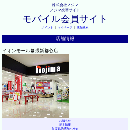
株式会社ノジマ
ノジマ携帯サイト
モバイル会員サイト
ポイント
｜
マイページ
｜
店舗検索
店舗情報
イオンモール幕張新都心店
お知らせ
基本情報
取扱商品
|
店舗へｱｸｾｽ