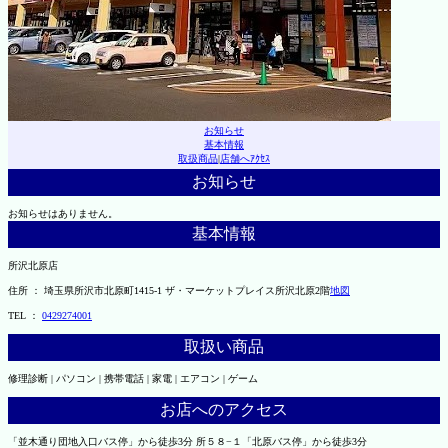
お知らせ
基本情報
取扱商品
|
店舗へｱｸｾｽ
お知らせ
お知らせはありません。
基本情報
所沢北原店
住所 ： 埼玉県所沢市北原町1415-1 ザ・マーケットプレイス所沢北原2階
地図
TEL ：
0429274001
取扱い商品
修理診断 | パソコン | 携帯電話 | 家電 | エアコン | ゲーム
お店へのアクセス
「並木通り団地入口バス停」から徒歩3分 所５８−１「北原バス停」から徒歩3分