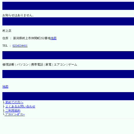
お知らせはありません。
村上店
住所 ： 新潟県村上市仲間町252番地
地図
TEL ：
0254534411
修理診断 | パソコン | 携帯電話 | 家電 | エアコン | ゲーム
地図
├
初めての方へ
├
よくあるお問い合わせ
├
ご利用規約
└
ﾌﾟﾗｲﾊﾞｼｰﾎﾟﾘｼｰ