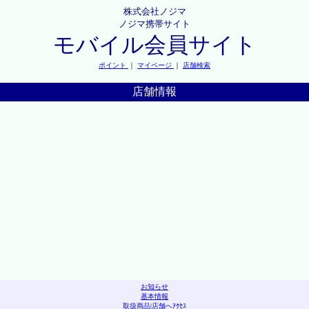
株式会社ノジマ
ノジマ携帯サイト
モバイル会員サイト
ポイント
｜
マイページ
｜
店舗検索
店舗情報
お知らせ
基本情報
取扱商品
|
店舗へｱｸｾｽ