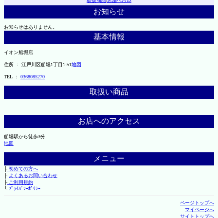
取扱商品
|
店舗へｱｸｾｽ
お知らせ
お知らせはありません。
基本情報
イオン船堀店
住所 ： 江戸川区船堀1丁目1-51
地図
TEL ：
0368085270
取扱い商品
お店へのアクセス
船堀駅から徒歩3分
地図
メニュー
├
初めての方へ
├
よくあるお問い合わせ
├
ご利用規約
└
ﾌﾟﾗｲﾊﾞｼｰﾎﾟﾘｼｰ
ページトップへ
マイページへ
サイトトップへ