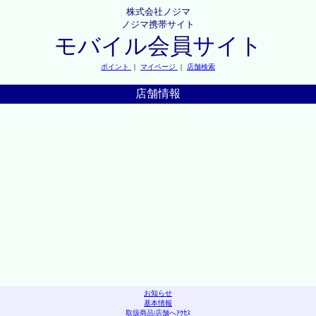
株式会社ノジマ
ノジマ携帯サイト
モバイル会員サイト
ポイント
｜
マイページ
｜
店舗検索
店舗情報
お知らせ
基本情報
取扱商品
|
店舗へｱｸｾｽ