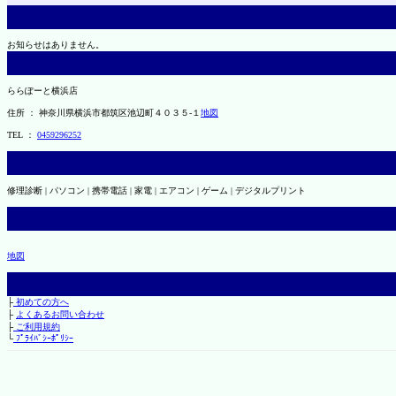
お知らせはありません。
ららぽーと横浜店
住所 ： 神奈川県横浜市都筑区池辺町４０３５-１
地図
TEL ：
0459296252
修理診断 | パソコン | 携帯電話 | 家電 | エアコン | ゲーム | デジタルプリント
地図
├
初めての方へ
├
よくあるお問い合わせ
├
ご利用規約
└
ﾌﾟﾗｲﾊﾞｼｰﾎﾟﾘｼｰ