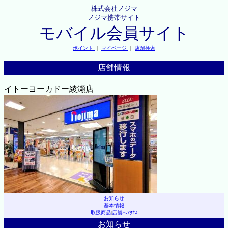
株式会社ノジマ
ノジマ携帯サイト
モバイル会員サイト
ポイント
｜
マイページ
｜
店舗検索
店舗情報
イトーヨーカドー綾瀬店
お知らせ
基本情報
取扱商品
|
店舗へｱｸｾｽ
お知らせ