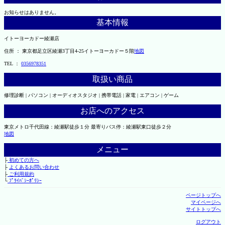
お知らせはありません。
基本情報
イトーヨーカドー綾瀬店
住所 ： 東京都足立区綾瀬3丁目4-25イトーヨーカドー５階
地図
TEL ：
0356978351
取扱い商品
修理診断 | パソコン | オーディオスタジオ | 携帯電話 | 家電 | エアコン | ゲーム
お店へのアクセス
東京メトロ千代田線：綾瀬駅徒歩１分 最寄りバス停：綾瀬駅東口徒歩２分
地図
メニュー
├
初めての方へ
├
よくあるお問い合わせ
├
ご利用規約
└
ﾌﾟﾗｲﾊﾞｼｰﾎﾟﾘｼｰ
ページトップへ
マイページへ
サイトトップへ
ログアウト