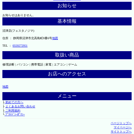
お知らせ
お知らせはありません。
基本情報
沼津店(フェスタノジマ)
住所 ： 静岡県沼津市北高島町8番6号
地図
TEL ：
0559272951
取扱い商品
修理診断 | パソコン | 携帯電話 | 家電 | エアコン | ゲーム
お店へのアクセス
地図
メニュー
├
初めての方へ
├
よくあるお問い合わせ
├
ご利用規約
└
ﾌﾟﾗｲﾊﾞｼｰﾎﾟﾘｼｰ
ページトップへ
マイページへ
サイトトップへ