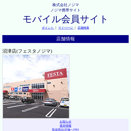
株式会社ノジマ
ノジマ携帯サイト
モバイル会員サイト
ポイント
｜
マイページ
｜
店舗検索
店舗情報
沼津店(フェスタノジマ)
お知らせ
基本情報
取扱商品
|
店舗へｱｸｾｽ