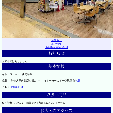
お知らせ
基本情報
取扱商品
|
店舗へｱｸｾｽ
お知らせ
お知らせはありません。
基本情報
イトーヨーカドー伊勢原店
住所 ： 神奈川県伊勢原市桜台1-8-1 イトーヨーカドー伊勢原4階
地図
TEL ：
0463920161
取扱い商品
修理診断 | パソコン | 携帯電話 | 家電 | エアコン | ゲーム
お店へのアクセス