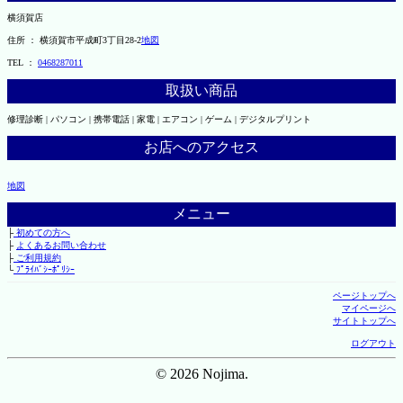
横須賀店
住所 ： 横須賀市平成町3丁目28-2
地図
TEL ：
0468287011
取扱い商品
修理診断 | パソコン | 携帯電話 | 家電 | エアコン | ゲーム | デジタルプリント
お店へのアクセス
地図
メニュー
├
初めての方へ
├
よくあるお問い合わせ
├
ご利用規約
└
ﾌﾟﾗｲﾊﾞｼｰﾎﾟﾘｼｰ
ページトップへ
マイページへ
サイトトップへ
ログアウト
© 2026 Nojima.