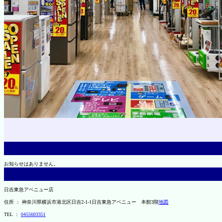
お知らせはありません。
日吉東急アベニュー店
住所 ： 神奈川県横浜市港北区日吉2-1-1日吉東急アベニュー 本館3階
地図
TEL ：
0455603351