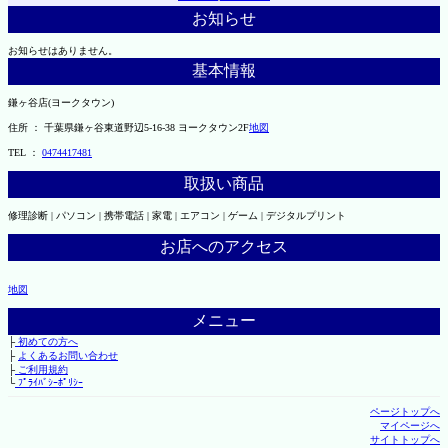
お知らせ
お知らせはありません。
基本情報
鎌ヶ谷店(ヨークタウン)
住所 ： 千葉県鎌ヶ谷東道野辺5-16-38 ヨークタウン2F
地図
TEL ：
0474417481
取扱い商品
修理診断 | パソコン | 携帯電話 | 家電 | エアコン | ゲーム | デジタルプリント
お店へのアクセス
地図
メニュー
├
初めての方へ
├
よくあるお問い合わせ
├
ご利用規約
└
ﾌﾟﾗｲﾊﾞｼｰﾎﾟﾘｼｰ
ページトップへ
マイページへ
サイトトップへ