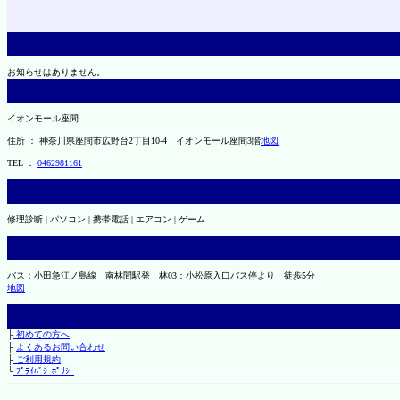
お知らせはありません。
イオンモール座間
住所 ： 神奈川県座間市広野台2丁目10-4 イオンモール座間3階
地図
TEL ：
0462981161
修理診断 | パソコン | 携帯電話 | エアコン | ゲーム
バス：小田急江ノ島線 南林間駅発 林03：小松原入口バス停より 徒歩5分
地図
├
初めての方へ
├
よくあるお問い合わせ
├
ご利用規約
└
ﾌﾟﾗｲﾊﾞｼｰﾎﾟﾘｼｰ