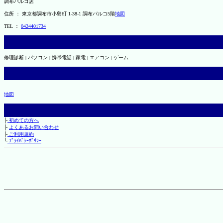
調布パルコ店
住所 ： 東京都調布市小島町 1-38-1 調布パルコ5階
地図
TEL ：
0424401734
修理診断 | パソコン | 携帯電話 | 家電 | エアコン | ゲーム
地図
├
初めての方へ
├
よくあるお問い合わせ
├
ご利用規約
└
ﾌﾟﾗｲﾊﾞｼｰﾎﾟﾘｼｰ