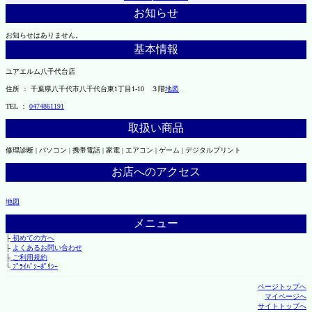
お知らせ
お知らせはありません。
基本情報
ユアエルム八千代台店
住所 ： 千葉県八千代市八千代台東1丁目1-10 ３階
地図
TEL ：
0474861191
取扱い商品
修理診断 | パソコン | 携帯電話 | 家電 | エアコン | ゲーム | デジタルプリント
お店へのアクセス
地図
メニュー
├
初めての方へ
├
よくあるお問い合わせ
├
ご利用規約
└
ﾌﾟﾗｲﾊﾞｼｰﾎﾟﾘｼｰ
ページトップへ
マイページへ
サイトトップへ