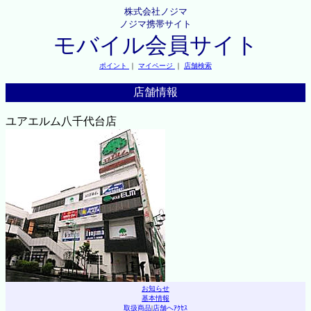
株式会社ノジマ
ノジマ携帯サイト
モバイル会員サイト
ポイント
｜
マイページ
｜
店舗検索
店舗情報
ユアエルム八千代台店
お知らせ
基本情報
取扱商品
|
店舗へｱｸｾｽ