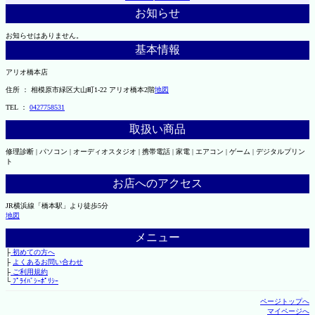
お知らせ
お知らせはありません。
基本情報
アリオ橋本店
住所 ： 相模原市緑区大山町1-22 アリオ橋本2階
地図
TEL ：
0427758531
取扱い商品
修理診断 | パソコン | オーディオスタジオ | 携帯電話 | 家電 | エアコン | ゲーム | デジタルプリン
ト
お店へのアクセス
JR横浜線「橋本駅」より徒歩5分
地図
メニュー
├
初めての方へ
├
よくあるお問い合わせ
├
ご利用規約
└
ﾌﾟﾗｲﾊﾞｼｰﾎﾟﾘｼｰ
ページトップへ
マイページへ