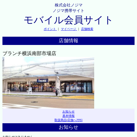
株式会社ノジマ
ノジマ携帯サイト
モバイル会員サイト
ポイント
｜
マイページ
｜
店舗検索
店舗情報
ブランチ横浜南部市場店
お知らせ
基本情報
取扱商品
|
店舗へｱｸｾｽ
お知らせ
お知らせはありません。