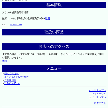
基本情報
ブランチ横浜南部市場店
住所 ： 神奈川県横浜市金沢区鳥浜町1-1
地図
TEL ：
0457737851
取扱い商品
お店へのアクセス
【電車の場合】 JR京浜東北線（根岸線）「新杉田駅」からシーサイドラインに乗り換え「南部
市場駅」からすぐ。
地図
メニュー
├
初めての方へ
├
よくあるお問い合わせ
├
ご利用規約
└
ﾌﾟﾗｲﾊﾞｼｰﾎﾟﾘｼｰ
ページトップへ
マイページへ
サイトトップへ
ログアウト