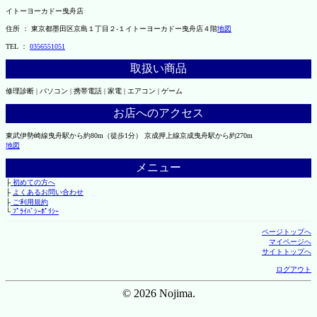
イトーヨーカドー曳舟店
住所 ： 東京都墨田区京島１丁目２-１イトーヨーカドー曳舟店４階
地図
TEL ：
0356551051
取扱い商品
修理診断 | パソコン | 携帯電話 | 家電 | エアコン | ゲーム
お店へのアクセス
東武伊勢崎線曳舟駅から約80m（徒歩1分） 京成押上線京成曳舟駅から約270m
地図
メニュー
├
初めての方へ
├
よくあるお問い合わせ
├
ご利用規約
└
ﾌﾟﾗｲﾊﾞｼｰﾎﾟﾘｼｰ
ページトップへ
マイページへ
サイトトップへ
ログアウト
© 2026 Nojima.