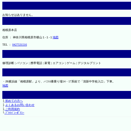
お知らせはありません。
相模原本店
住所 ： 神奈川県相模原市横山１-１-１
地図
TEL ：
0427531516
修理診断 | パソコン | 携帯電話 | 家電 | エアコン | ゲーム | デジタルプリント
・JR横浜線「相模原駅」より、バス6番乗り場14・17系統で「清新中学校入口」下車。
地図
├
初めての方へ
├
よくあるお問い合わせ
├
ご利用規約
└
ﾌﾟﾗｲﾊﾞｼｰﾎﾟﾘｼｰ