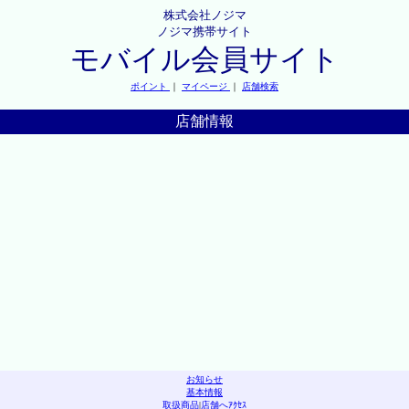
株式会社ノジマ
ノジマ携帯サイト
モバイル会員サイト
ポイント
｜
マイページ
｜
店舗検索
店舗情報
お知らせ
基本情報
取扱商品
|
店舗へｱｸｾｽ