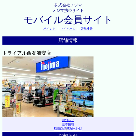
株式会社ノジマ
ノジマ携帯サイト
モバイル会員サイト
ポイント
｜
マイページ
｜
店舗検索
店舗情報
トライアル西友浦安店
お知らせ
基本情報
取扱商品
|
店舗へｱｸｾｽ
お知らせ