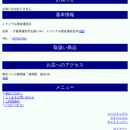
お知らせはありません。
基本情報
トライアル西友浦安店
住所 ： 千葉県浦安市北栄1-14-1 トライアル西友浦安店3F
地図
TEL ：
0473057661
取扱い商品
お店へのアクセス
東京メトロ東西線「浦安駅」徒歩2分
地図
メニュー
├
初めての方へ
├
よくあるお問い合わせ
├
ご利用規約
└
ﾌﾟﾗｲﾊﾞｼｰﾎﾟﾘｼｰ
ページトップへ
マイページへ
サイトトップへ
ログアウト