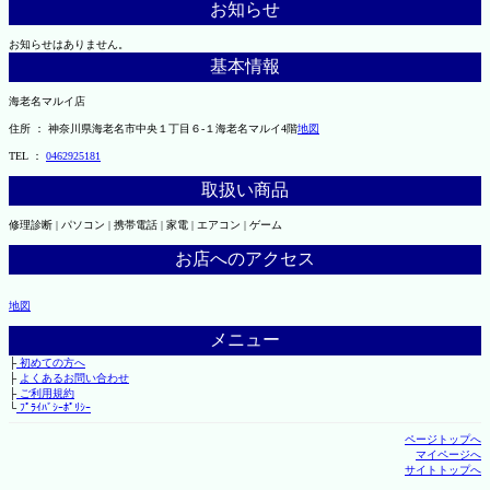
お知らせ
お知らせはありません。
基本情報
海老名マルイ店
住所 ： 神奈川県海老名市中央１丁目６-１海老名マルイ4階
地図
TEL ：
0462925181
取扱い商品
修理診断 | パソコン | 携帯電話 | 家電 | エアコン | ゲーム
お店へのアクセス
地図
メニュー
├
初めての方へ
├
よくあるお問い合わせ
├
ご利用規約
└
ﾌﾟﾗｲﾊﾞｼｰﾎﾟﾘｼｰ
ページトップへ
マイページへ
サイトトップへ