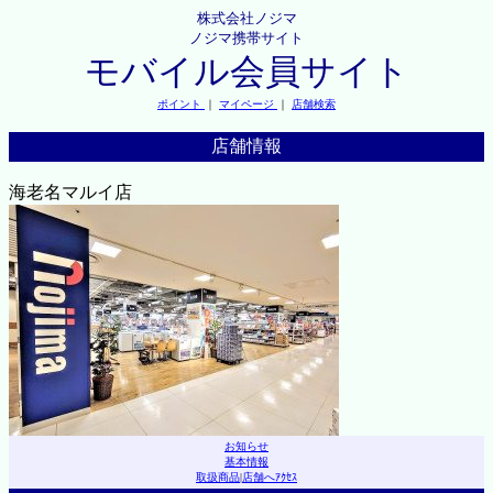
株式会社ノジマ
ノジマ携帯サイト
モバイル会員サイト
ポイント
｜
マイページ
｜
店舗検索
店舗情報
海老名マルイ店
お知らせ
基本情報
取扱商品
|
店舗へｱｸｾｽ