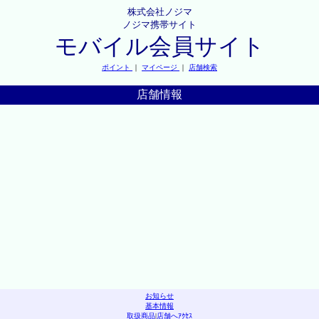
株式会社ノジマ
ノジマ携帯サイト
モバイル会員サイト
ポイント
｜
マイページ
｜
店舗検索
店舗情報
お知らせ
基本情報
取扱商品
|
店舗へｱｸｾｽ