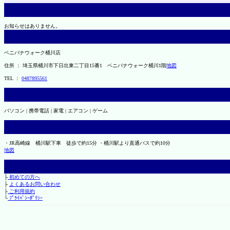
お知らせはありません。
ベニバナウォーク桶川店
住所 ： 埼玉県桶川市下日出東二丁目15番1 ベニバナウォーク桶川1階
地図
TEL ：
0487895561
パソコン | 携帯電話 | 家電 | エアコン | ゲーム
・JR高崎線 桶川駅下車 徒歩で約15分 ・桶川駅より直通バスで約10分
地図
├
初めての方へ
├
よくあるお問い合わせ
├
ご利用規約
└
ﾌﾟﾗｲﾊﾞｼｰﾎﾟﾘｼｰ