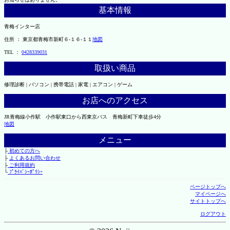
基本情報
青梅インター店
住所 ： 東京都青梅市新町６-１６-１１
地図
TEL ：
0428339031
取扱い商品
修理診断 | パソコン | 携帯電話 | 家電 | エアコン | ゲーム
お店へのアクセス
JR青梅線小作駅 小作駅東口から西東京バス 青梅新町下車徒歩4分
地図
メニュー
├
初めての方へ
├
よくあるお問い合わせ
├
ご利用規約
└
ﾌﾟﾗｲﾊﾞｼｰﾎﾟﾘｼｰ
ページトップへ
マイページへ
サイトトップへ
ログアウト