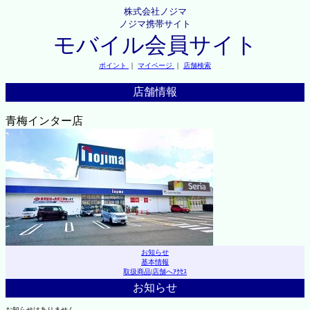
株式会社ノジマ
ノジマ携帯サイト
モバイル会員サイト
ポイント
｜
マイページ
｜
店舗検索
店舗情報
青梅インター店
お知らせ
基本情報
取扱商品
|
店舗へｱｸｾｽ
お知らせ
お知らせはありません。