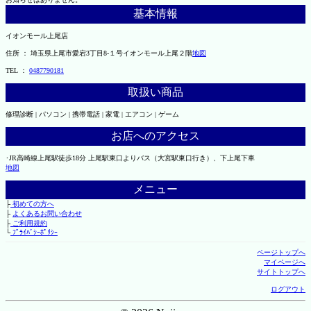
基本情報
イオンモール上尾店
住所 ： 埼玉県上尾市愛宕3丁目8-１号イオンモール上尾２階
地図
TEL ：
0487790181
取扱い商品
修理診断 | パソコン | 携帯電話 | 家電 | エアコン | ゲーム
お店へのアクセス
･JR高崎線上尾駅徒歩18分 上尾駅東口よりバス（大宮駅東口行き）、下上尾下車
地図
メニュー
├
初めての方へ
├
よくあるお問い合わせ
├
ご利用規約
└
ﾌﾟﾗｲﾊﾞｼｰﾎﾟﾘｼｰ
ページトップへ
マイページへ
サイトトップへ
ログアウト