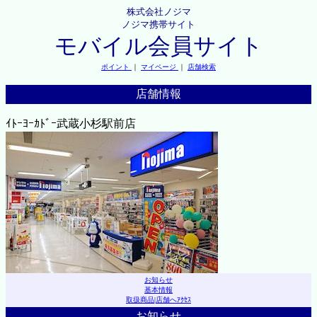
株式会社ノジマ
ノジマ携帯サイト
モバイル会員サイト
ポイント
｜
マイページ
｜
店舗検索
店舗情報
ｲﾄｰﾖｰｶﾄﾞｰ武蔵小杉駅前店
お知らせ
基本情報
取扱商品
|
店舗へｱｸｾｽ
お知らせ