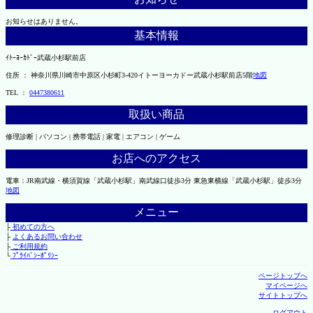
お知らせはありません。
基本情報
ｲﾄｰﾖｰｶﾄﾞｰ武蔵小杉駅前店
住所 ： 神奈川県川崎市中原区小杉町3-420イトーヨーカドー武蔵小杉駅前店5階
地図
TEL ：
0447380611
取扱い商品
修理診断 | パソコン | 携帯電話 | 家電 | エアコン | ゲーム
お店へのアクセス
電車：JR南武線・横須賀線「武蔵小杉駅」南武線口徒歩3分 東急東横線「武蔵小杉駅」徒歩3分
地図
メニュー
├
初めての方へ
├
よくあるお問い合わせ
├
ご利用規約
└
ﾌﾟﾗｲﾊﾞｼｰﾎﾟﾘｼｰ
ページトップへ
マイページへ
サイトトップへ
ログアウト