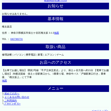
取扱商品
|
店舗へｱｸｾｽ
お知らせ
お知らせはありません。
基本情報
権太坂店
住所 ： 神奈川県横浜市保土ケ谷区権太坂 3-1-3
地図
TEL ：
0457305731
取扱い商品
修理診断 | パソコン | 携帯電話 | 家電 | エアコン | ゲーム
お店へのアクセス
【お車でお越し場合】 環状2号線「平戸立体交差点」より、保土ヶ谷方面へ約15分 【電車でお越
し場合】 JR横須賀線 保土ヶ谷駅東口から、1番乗り場、神奈中バス「戸塚駅東口行き」乗車
後、「権太坂上」にて下車
地図
メニュー
├
初めての方へ
├
よくあるお問い合わせ
├
ご利用規約
└
ﾌﾟﾗｲﾊﾞｼｰﾎﾟﾘｼｰ
ページトップへ