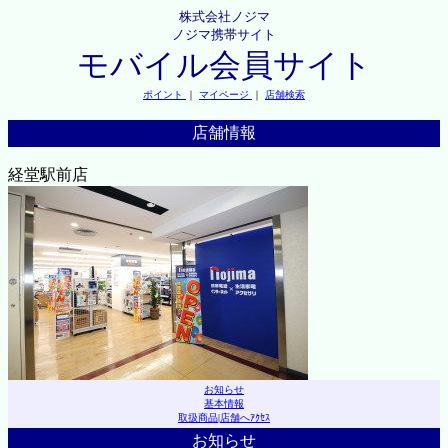
株式会社ノジマ
ノジマ携帯サイト
モバイル会員サイト
ポイント
｜
マイページ
｜
店舗検索
店舗情報
経堂駅前店
お知らせ
基本情報
取扱商品
|
店舗へｱｸｾｽ
お知らせ