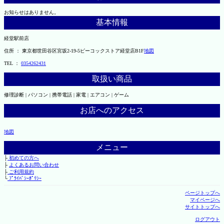
お知らせはありません。
基本情報
経堂駅前店
住所 ： 東京都世田谷区宮坂2-19-5ピーコックストア経堂店B1F
地図
TEL ：
0354262431
取扱い商品
修理診断 | パソコン | 携帯電話 | 家電 | エアコン | ゲーム
お店へのアクセス
地図
メニュー
├
初めての方へ
├
よくあるお問い合わせ
├
ご利用規約
└
ﾌﾟﾗｲﾊﾞｼｰﾎﾟﾘｼｰ
ページトップへ
マイページへ
サイトトップへ
ログアウト