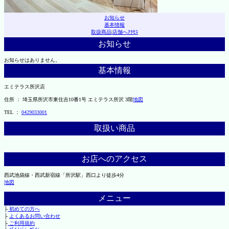
お知らせ
基本情報
取扱商品
|
店舗へｱｸｾｽ
お知らせ
お知らせはありません。
基本情報
エミテラス所沢店
住所 ： 埼玉県所沢市東住吉10番1号 エミテラス所沢 3階
地図
TEL ：
0429033001
取扱い商品
お店へのアクセス
西武池袋線・西武新宿線「所沢駅」西口より徒歩4分
地図
メニュー
├
初めての方へ
├
よくあるお問い合わせ
├
ご利用規約