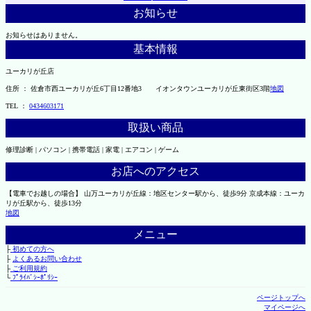
お知らせ
お知らせはありません。
基本情報
ユーカリが丘店
住所 ： 佐倉市西ユーカリが丘6丁目12番地3 イオンタウンユーカリが丘東街区3階
地図
TEL ：
0434603171
取扱い商品
修理診断 | パソコン | 携帯電話 | 家電 | エアコン | ゲーム
お店へのアクセス
【電車でお越しの場合】 山万ユーカリが丘線：地区センター駅から、徒歩9分 京成本線：ユーカ
リが丘駅から、徒歩13分
地図
メニュー
├
初めての方へ
├
よくあるお問い合わせ
├
ご利用規約
└
ﾌﾟﾗｲﾊﾞｼｰﾎﾟﾘｼｰ
ページトップへ
マイページへ