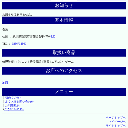
お知らせ
お知らせはありません。
基本情報
巻店
住所 ： 新潟県新潟市西蒲区巻甲4770
地図
TEL ：
0256732560
取扱い商品
修理診断 | パソコン | 携帯電話 | 家電 | エアコン | ゲーム
お店へのアクセス
地図
メニュー
├
初めての方へ
├
よくあるお問い合わせ
├
ご利用規約
└
ﾌﾟﾗｲﾊﾞｼｰﾎﾟﾘｼｰ
ページトップへ
マイページへ
サイトトップへ