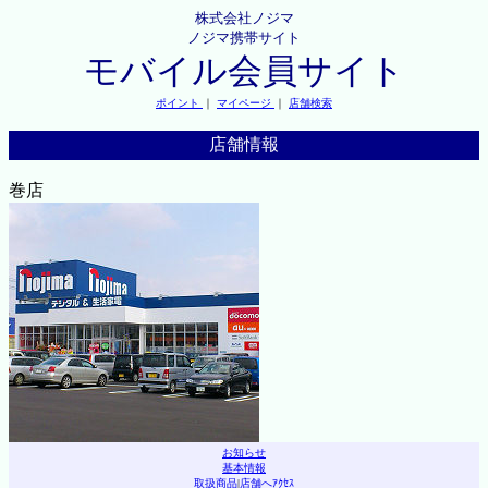
株式会社ノジマ
ノジマ携帯サイト
モバイル会員サイト
ポイント
｜
マイページ
｜
店舗検索
店舗情報
巻店
お知らせ
基本情報
取扱商品
|
店舗へｱｸｾｽ