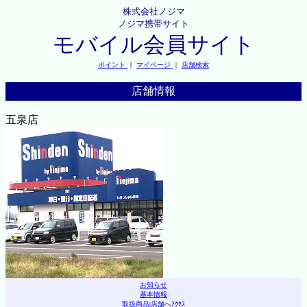
株式会社ノジマ
ノジマ携帯サイト
モバイル会員サイト
ポイント
｜
マイページ
｜
店舗検索
店舗情報
五泉店
お知らせ
基本情報
取扱商品
|
店舗へｱｸｾｽ