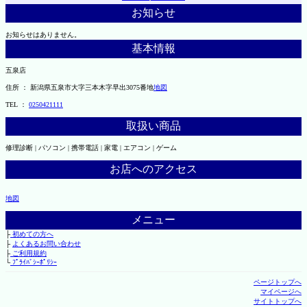
お知らせ
お知らせはありません。
基本情報
五泉店
住所 ： 新潟県五泉市大字三本木字早出3075番地
地図
TEL ：
0250421111
取扱い商品
修理診断 | パソコン | 携帯電話 | 家電 | エアコン | ゲーム
お店へのアクセス
地図
メニュー
├
初めての方へ
├
よくあるお問い合わせ
├
ご利用規約
└
ﾌﾟﾗｲﾊﾞｼｰﾎﾟﾘｼｰ
ページトップへ
マイページへ
サイトトップへ