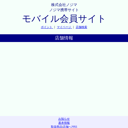
株式会社ノジマ
ノジマ携帯サイト
モバイル会員サイト
ポイント
｜
マイページ
｜
店舗検索
店舗情報
お知らせ
基本情報
取扱商品
|
店舗へｱｸｾｽ