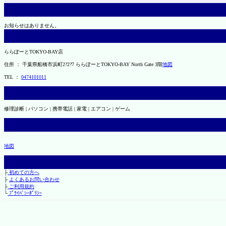
お知らせはありません。
ららぽーとTOKYO-BAY店
住所 ： 千葉県船橋市浜町2?2?7 ららぽーとTOKYO-BAY North Gate 3階
地図
TEL ：
0474101011
修理診断 | パソコン | 携帯電話 | 家電 | エアコン | ゲーム
地図
├
初めての方へ
├
よくあるお問い合わせ
├
ご利用規約
└
ﾌﾟﾗｲﾊﾞｼｰﾎﾟﾘｼｰ