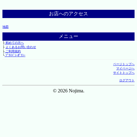
お店へのアクセス
地図
メニュー
├
初めての方へ
├
よくあるお問い合わせ
├
ご利用規約
└
ﾌﾟﾗｲﾊﾞｼｰﾎﾟﾘｼｰ
ページトップへ
マイページへ
サイトトップへ
ログアウト
© 2026 Nojima.