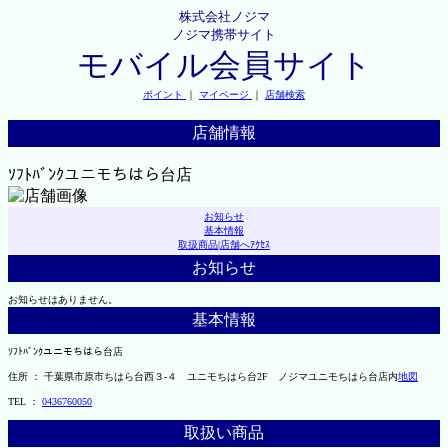
株式会社ノジマ
ノジマ携帯サイト
モバイル会員サイト
ポイント
｜
マイページ
｜
店舗検索
店舗情報
ｿﾌﾄﾊﾞﾝｸユニモちはら台店
お知らせ
基本情報
取扱商品
|
店舗へｱｸｾｽ
お知らせ
お知らせはありません。
基本情報
ｿﾌﾄﾊﾞﾝｸユニモちはら台店
住所 ： 千葉県市原市ちはら台西３-４ ユニモちはら台2F ノジマユニモちはら台店内
地図
TEL ：
0436760050
取扱い商品