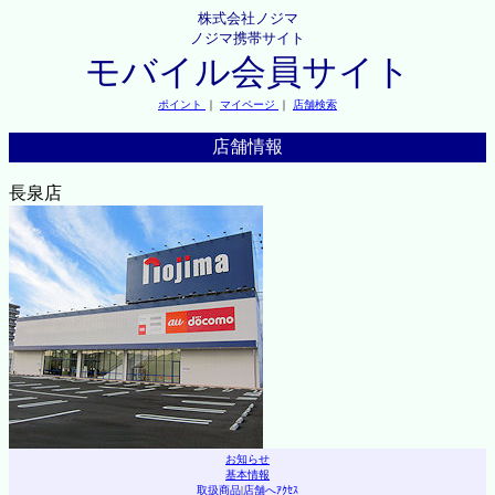
株式会社ノジマ
ノジマ携帯サイト
モバイル会員サイト
ポイント
｜
マイページ
｜
店舗検索
店舗情報
長泉店
お知らせ
基本情報
取扱商品
|
店舗へｱｸｾｽ