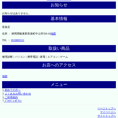
お知らせ
お知らせはありません。
基本情報
長泉店
住所 ： 静岡県駿東郡長泉町中土狩350-16
地図
TEL ：
0559805551
取扱い商品
修理診断 | パソコン | 携帯電話 | 家電 | エアコン | ゲーム
お店へのアクセス
地図
メニュー
├
初めての方へ
├
よくあるお問い合わせ
├
ご利用規約
└
ﾌﾟﾗｲﾊﾞｼｰﾎﾟﾘｼｰ
ページトップへ
マイページへ
サイトトップへ