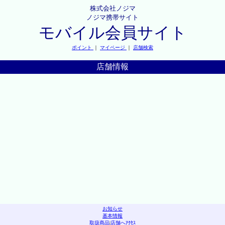
株式会社ノジマ
ノジマ携帯サイト
モバイル会員サイト
ポイント
｜
マイページ
｜
店舗検索
店舗情報
お知らせ
基本情報
取扱商品
|
店舗へｱｸｾｽ