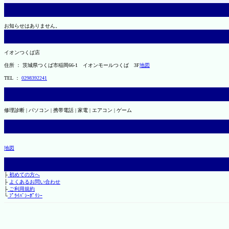
お知らせはありません。
イオンつくば店
住所 ： 茨城県つくば市稲岡66-1 イオンモールつくば 3F
地図
TEL ：
0298392241
修理診断 | パソコン | 携帯電話 | 家電 | エアコン | ゲーム
地図
├
初めての方へ
├
よくあるお問い合わせ
├
ご利用規約
└
ﾌﾟﾗｲﾊﾞｼｰﾎﾟﾘｼｰ