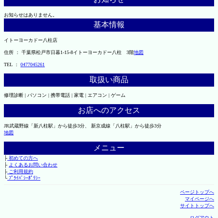
お知らせはありません。
基本情報
イトーヨーカドー八柱店
住所 ： 千葉県松戸市日暮1-15-8イトーヨーカドー八柱 3階
地図
TEL ：
0477045261
取扱い商品
修理診断 | パソコン | 携帯電話 | 家電 | エアコン | ゲーム
お店へのアクセス
JR武蔵野線「新八柱駅」から徒歩3分、 新京成線「八柱駅」から徒歩3分
地図
メニュー
├
初めての方へ
├
よくあるお問い合わせ
├
ご利用規約
└
ﾌﾟﾗｲﾊﾞｼｰﾎﾟﾘｼｰ
ページトップへ
マイページへ
サイトトップへ
ログアウト