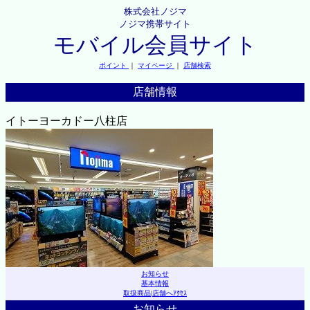
株式会社ノジマ
ノジマ携帯サイト
モバイル会員サイト
ポイント
｜
マイページ
｜
店舗検索
店舗情報
イトーヨーカドー八柱店
お知らせ
基本情報
取扱商品
|
店舗へｱｸｾｽ
お知らせ