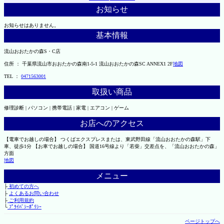
お知らせ
お知らせはありません。
基本情報
流山おおたかの森S・C店
住所 ： 千葉県流山市おおたかの森南1-5-1 流山おおたかの森SC ANNEX1 2F
地図
TEL ：
0471563001
取扱い商品
修理診断 | パソコン | 携帯電話 | 家電 | エアコン | ゲーム
お店へのアクセス
【電車でお越しの場合】 つくばエクスプレスまたは、東武野田線「流山おおたかの森駅」下
車、徒歩1分 【お車でお越しの場合】 国道16号線より「若柴」交差点を、「流山おおたかの森」
方面
地図
メニュー
├
初めての方へ
├
よくあるお問い合わせ
├
ご利用規約
└
ﾌﾟﾗｲﾊﾞｼｰﾎﾟﾘｼｰ
ページトップへ