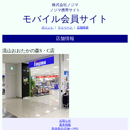
株式会社ノジマ
ノジマ携帯サイト
モバイル会員サイト
ポイント
｜
マイページ
｜
店舗検索
店舗情報
流山おおたかの森S・C店
お知らせ
基本情報
取扱商品
|
店舗へｱｸｾｽ