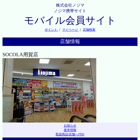
株式会社ノジマ
ノジマ携帯サイト
モバイル会員サイト
ポイント
｜
マイページ
｜
店舗検索
店舗情報
SOCOLA用賀店
お知らせ
基本情報
取扱商品
|
店舗へｱｸｾｽ