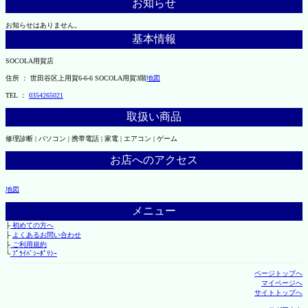
お知らせ
お知らせはありません。
基本情報
SOCOLA用賀店
住所 ： 世田谷区上用賀6-6-6 SOCOLA用賀3階
地図
TEL ：
0354265021
取扱い商品
修理診断 | パソコン | 携帯電話 | 家電 | エアコン | ゲーム
お店へのアクセス
地図
メニュー
├
初めての方へ
├
よくあるお問い合わせ
├
ご利用規約
└
ﾌﾟﾗｲﾊﾞｼｰﾎﾟﾘｼｰ
ページトップへ
マイページへ
サイトトップへ