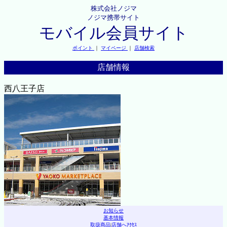
株式会社ノジマ
ノジマ携帯サイト
モバイル会員サイト
ポイント
｜
マイページ
｜
店舗検索
店舗情報
西八王子店
お知らせ
基本情報
取扱商品
|
店舗へｱｸｾｽ