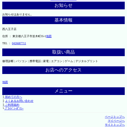
お知らせ
お知らせはありません。
基本情報
西八王子店
住所 ： 東京都八王子市並木町35-1
地図
TEL ：
0426687711
取扱い商品
修理診断 | パソコン | 携帯電話 | 家電 | エアコン | ゲーム | デジタルプリント
お店へのアクセス
地図
メニュー
├
初めての方へ
├
よくあるお問い合わせ
├
ご利用規約
└
ﾌﾟﾗｲﾊﾞｼｰﾎﾟﾘｼｰ
ページトップへ
マイページへ
サイトトップへ