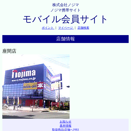
株式会社ノジマ
ノジマ携帯サイト
モバイル会員サイト
ポイント
｜
マイページ
｜
店舗検索
店舗情報
座間店
お知らせ
基本情報
取扱商品
|
店舗へｱｸｾｽ