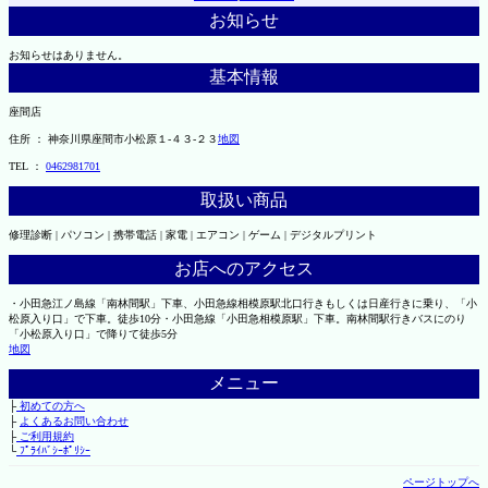
お知らせ
お知らせはありません。
基本情報
座間店
住所 ： 神奈川県座間市小松原１-４３-２３
地図
TEL ：
0462981701
取扱い商品
修理診断 | パソコン | 携帯電話 | 家電 | エアコン | ゲーム | デジタルプリント
お店へのアクセス
・小田急江ノ島線「南林間駅」下車、小田急線相模原駅北口行きもしくは日産行きに乗り、「小
松原入り口」で下車。徒歩10分・小田急線「小田急相模原駅」下車。南林間駅行きバスにのり
「小松原入り口」で降りて徒歩5分
地図
メニュー
├
初めての方へ
├
よくあるお問い合わせ
├
ご利用規約
└
ﾌﾟﾗｲﾊﾞｼｰﾎﾟﾘｼｰ
ページトップへ