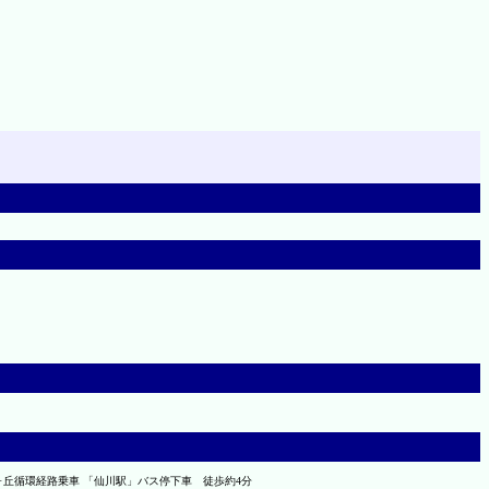
ヶ丘循環経路乗車 「仙川駅」バス停下車 徒歩約4分