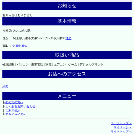
お知らせ
お知らせはありません。
基本情報
八潮店(フレスポ八潮)
住所 ： 埼玉県八潮市大瀬1-1-3 フレスポ八潮3F
地図
TEL ：
0489943911
取扱い商品
修理診断 | パソコン | 携帯電話 | 家電 | エアコン | ゲーム | デジタルプリント
お店へのアクセス
地図
メニュー
├
初めての方へ
├
よくあるお問い合わせ
├
ご利用規約
└
ﾌﾟﾗｲﾊﾞｼｰﾎﾟﾘｼｰ
ページトップへ
マイページへ
サイトトップへ