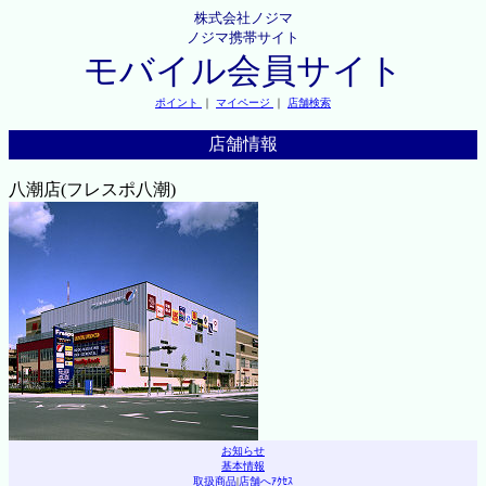
株式会社ノジマ
ノジマ携帯サイト
モバイル会員サイト
ポイント
｜
マイページ
｜
店舗検索
店舗情報
八潮店(フレスポ八潮)
お知らせ
基本情報
取扱商品
|
店舗へｱｸｾｽ