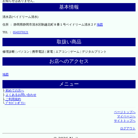
お知らせはありません。
基本情報
清水店(ベイドリーム清水)
住所 ： 静岡県静岡市清水区駒越北町８番１号ベイドリーム清水２Ｆ
地図
TEL ：
0543370121
取扱い商品
修理診断 | パソコン | 携帯電話 | 家電 | エアコン | ゲーム | デジタルプリント
お店へのアクセス
地図
メニュー
├
初めての方へ
├
よくあるお問い合わせ
├
ご利用規約
└
ﾌﾟﾗｲﾊﾞｼｰﾎﾟﾘｼｰ
ページトップへ
マイページへ
サイトトップへ
ログアウト