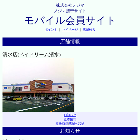
株式会社ノジマ
ノジマ携帯サイト
モバイル会員サイト
ポイント
｜
マイページ
｜
店舗検索
店舗情報
清水店(ベイドリーム清水)
お知らせ
基本情報
取扱商品
|
店舗へｱｸｾｽ
お知らせ