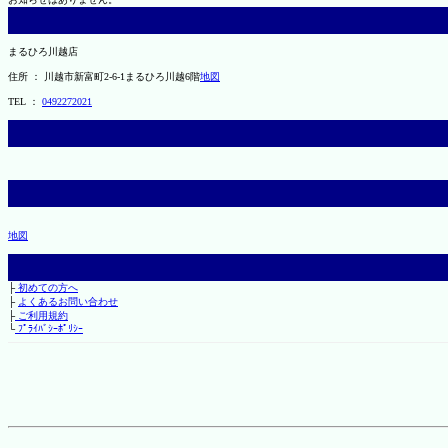
まるひろ川越店
住所 ： 川越市新富町2-6-1まるひろ川越6階
地図
TEL ：
0492272021
地図
├
初めての方へ
├
よくあるお問い合わせ
├
ご利用規約
└
ﾌﾟﾗｲﾊﾞｼｰﾎﾟﾘｼｰ