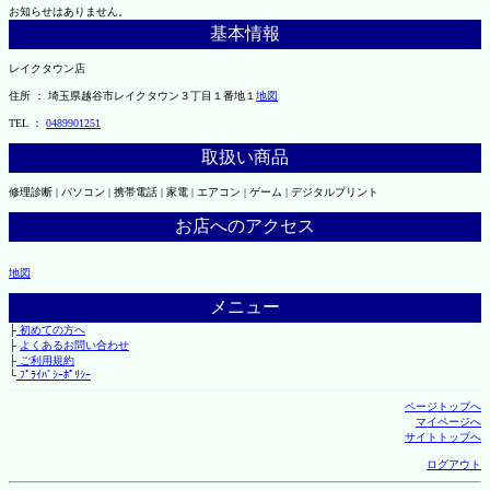
お知らせはありません。
基本情報
レイクタウン店
住所 ： 埼玉県越谷市レイクタウン３丁目１番地１
地図
TEL ：
0489901251
取扱い商品
修理診断 | パソコン | 携帯電話 | 家電 | エアコン | ゲーム | デジタルプリント
お店へのアクセス
地図
メニュー
├
初めての方へ
├
よくあるお問い合わせ
├
ご利用規約
└
ﾌﾟﾗｲﾊﾞｼｰﾎﾟﾘｼｰ
ページトップへ
マイページへ
サイトトップへ
ログアウト