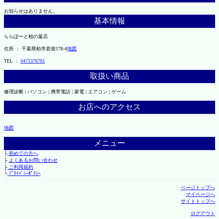
お知らせはありません。
基本情報
ららぽーと柏の葉店
住所 ： 千葉県柏市若柴178-4
地図
TEL ：
0471376701
取扱い商品
修理診断 | パソコン | 携帯電話 | 家電 | エアコン | ゲーム
お店へのアクセス
地図
メニュー
├
初めての方へ
├
よくあるお問い合わせ
├
ご利用規約
└
ﾌﾟﾗｲﾊﾞｼｰﾎﾟﾘｼｰ
ページトップへ
マイページへ
サイトトップへ
ログアウト