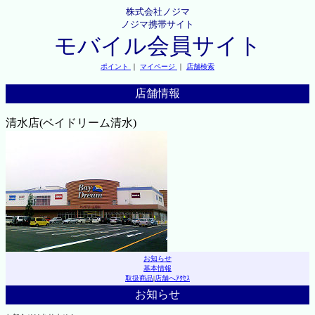
株式会社ノジマ
ノジマ携帯サイト
モバイル会員サイト
ポイント
｜
マイページ
｜
店舗検索
店舗情報
清水店(ベイドリーム清水)
お知らせ
基本情報
取扱商品
|
店舗へｱｸｾｽ
お知らせ