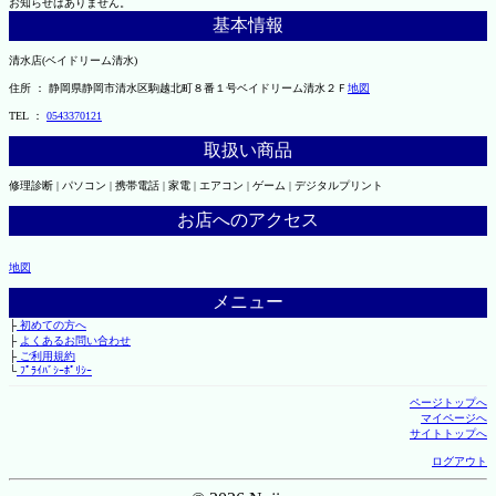
お知らせはありません。
基本情報
清水店(ベイドリーム清水)
住所 ： 静岡県静岡市清水区駒越北町８番１号ベイドリーム清水２Ｆ
地図
TEL ：
0543370121
取扱い商品
修理診断 | パソコン | 携帯電話 | 家電 | エアコン | ゲーム | デジタルプリント
お店へのアクセス
地図
メニュー
├
初めての方へ
├
よくあるお問い合わせ
├
ご利用規約
└
ﾌﾟﾗｲﾊﾞｼｰﾎﾟﾘｼｰ
ページトップへ
マイページへ
サイトトップへ
ログアウト