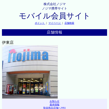
株式会社ノジマ
ノジマ携帯サイト
モバイル会員サイト
ポイント
｜
マイページ
｜
店舗検索
店舗情報
伊東店
お知らせ
基本情報
取扱商品
|
店舗へｱｸｾｽ