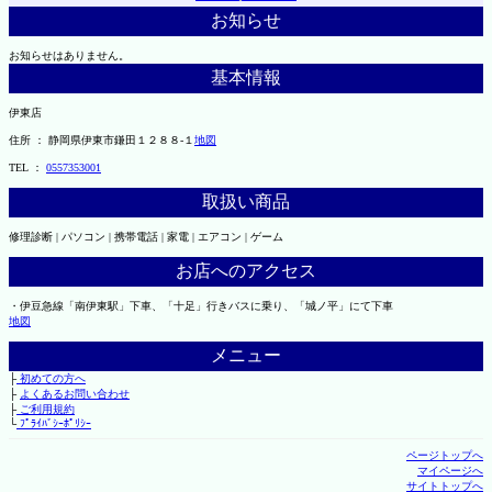
お知らせ
お知らせはありません。
基本情報
伊東店
住所 ： 静岡県伊東市鎌田１２８８-１
地図
TEL ：
0557353001
取扱い商品
修理診断 | パソコン | 携帯電話 | 家電 | エアコン | ゲーム
お店へのアクセス
・伊豆急線「南伊東駅」下車、「十足」行きバスに乗り、「城ノ平」にて下車
地図
メニュー
├
初めての方へ
├
よくあるお問い合わせ
├
ご利用規約
└
ﾌﾟﾗｲﾊﾞｼｰﾎﾟﾘｼｰ
ページトップへ
マイページへ
サイトトップへ